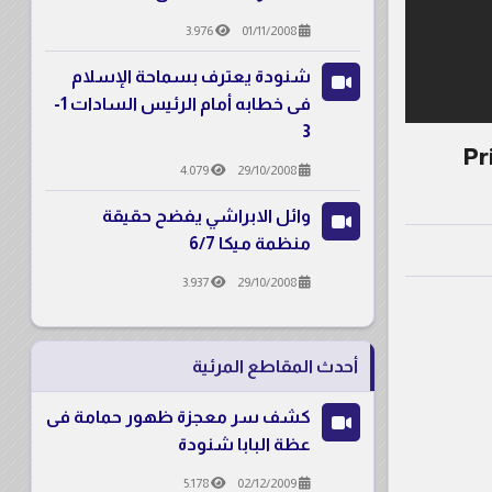
3.976
01/11/2008
شنودة يعترف بسماحة الإسلام
فى خطابه أمام الرئيس السادات 1-
3
Priest 
4.079
29/10/2008
وائل الابراشي يفضح حقيقة
منظمة ميكا 6/7
3.937
29/10/2008
أحدث المقاطع المرئية
كشف سر معجزة ظهور حمامة فى
عظة البابا شنودة
5.178
02/12/2009