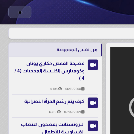
من نفس المجموعة
فضيحة القمص مكاري يونان
وكومبارس الكنيسة المحجبات (4 /
4 )
4.306
06/11/2008
كيف يتم رشم المرأة النصرانية
6.419
07/02/2009
البروتستانت يفضحون اغتصاب
القساوسة للأطفال