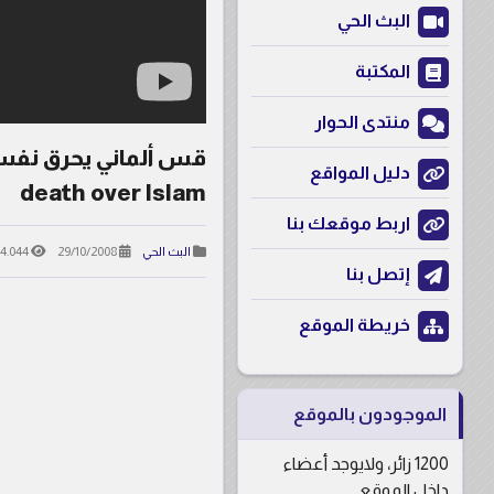
البث الحي
المكتبة
منتدى الحوار
دليل المواقع
death over Islam
اربط موقعك بنا
4.044
29/10/2008
البث الحي
إتصل بنا
خريطة الموقع
الموجودون بالموقع
1200 زائر، ولايوجد أعضاء
داخل الموقع