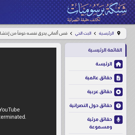
الرئيسية
البث الحي
قس ألماني يحرق نفسه خوفاً من إنتشار الإسلام elf to death over Islam
القائمة الرئيسية
الرئيسة
حقائق عالمية
حقائق عربية
حقائق حول النصرانية
حقائق مرئية
ومسموعة