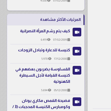
4.838
07/02/2009
المرئيات الأكثر مشاهدة
كيف يتم رشم المرأة النصرانية
6.419
07/02/2009
كنيسة للدعارة وتبادل الزوجات
5.978
17/12/2008
القساوسة يضربون بعضهم في
كنيسة القيامة لأجل السيطرة
الكهنوتية
5.694
05/12/2008
فضيحة القمص مكاري يونان
وكومبارس الكنيسة المحجبات (3 /