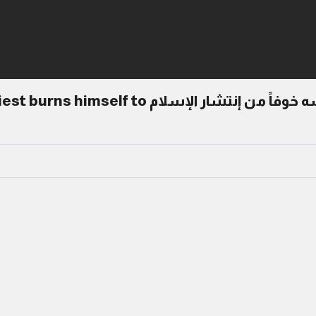
قس ألماني يحرق نفسه خوفاً من إنتشار الإسلام burns himself to