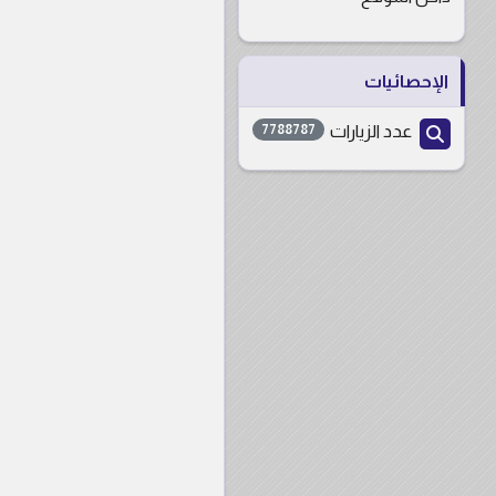
الإحصائيات
عدد الزيارات
7788787