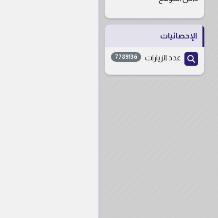
الإحصائيات
عدد الزيارات
7789136