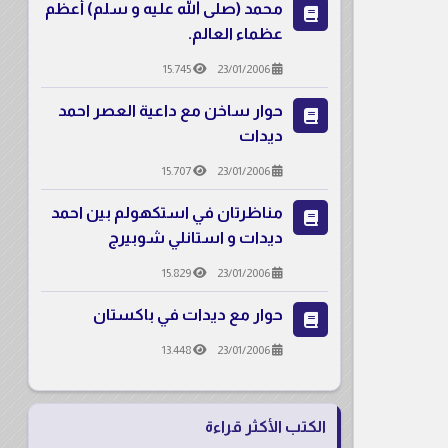
محمد (صلى الله عليه و سلم) أعظم
عظماء العالم.
15.745
23/01/2006
حوار ساخن مع داعية العصر احمد
ديدات
15.707
23/01/2006
مناظرتان في استكهولم بين احمد
ديدات و استانلي شوبيرج
15.829
23/01/2006
حوار مع ديدات في باكستان
13.448
23/01/2006
الكتب الأكثر قراءة