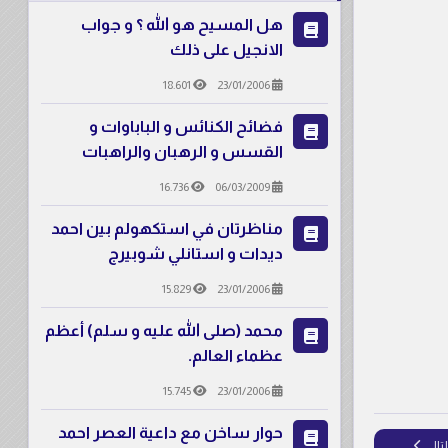
هل المسيح هو الله ؟ و جواب
الانجيل على ذلك
18.601
23/01/2006
فضائح الكنائس و الباباوات و
القسس و الرهبان والراهبات
16.736
06/03/2009
مناظرتان في استكهولم بين احمد
ديدات و استانلي شوبيرج
15.829
23/01/2006
محمد (صلى الله عليه و سلم) أعظم
عظماء العالم.
15.745
23/01/2006
حوار ساخن مع داعية العصر احمد
لمقال التالي: مسألة صلب المسيح (عليه السلام) بين الحقيقة و الافتراء.
لتالي