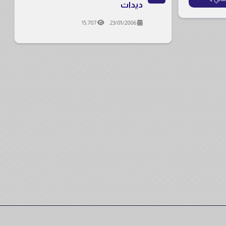
ديدات
15.707
23/01/2006