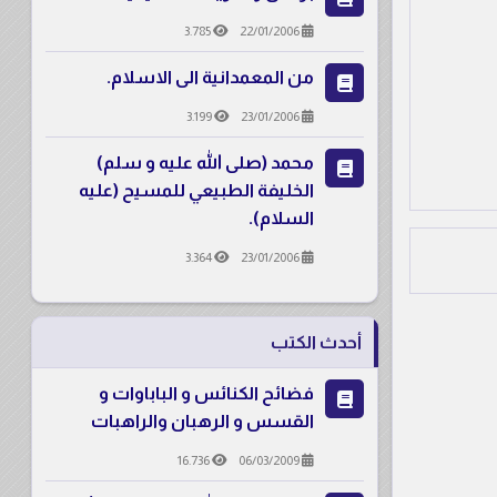
3.785
22/01/2006
من المعمدانية الى الاسلام.
3.199
23/01/2006
محمد (صلى الله عليه و سلم)
الخليفة الطبيعي للمسيح (عليه
السلام).
3.364
23/01/2006
أحدث الكتب
فضائح الكنائس و الباباوات و
القسس و الرهبان والراهبات
16.736
06/03/2009