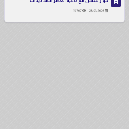
حوار ساخن مع داعية العصر احمد ديدات
15.707
23/01/2006